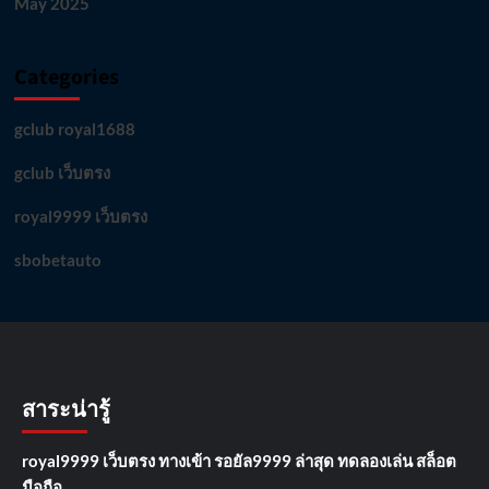
May 2025
Categories
gclub royal1688
gclub เว็บตรง
royal9999 เว็บตรง
sbobetauto
สาระน่ารู้
royal9999 เว็บตรง ทางเข้า รอยัล9999 ล่าสุด ทดลองเล่น สล็อต
มือถือ