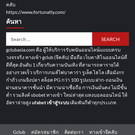
คลับ
https://www.fortunatly.com/
ค้นหา
Search
for:
gclubasia.com คือ ผู้ให้บริการรับพนันออนไลน์แแบบครบ
วงจรจริง ทางเข้า gclub (จีคลับ) มือถือ เว็บคาสิโนออนไลน์ที่
ดีที่สุด อันดับ 1 เกี่ยวกับความบันเทิง ที่สามารถหารายได้
อย่างรวดเร็ว บริการเกมส์ไพ่บาคาร่า รูเล็ต ไฮโล เสือมังกร
กำถั่ว เกมยิงปลา สล็อต PG กว่า 100 รูปแบบ ฝาก-ถอนเงิน
ผ่านธนาคารชั้นนำ มีความน่าเชื่อถือ การเงินมั่นคง ไม่มีขั้น
ต่ำ รวมลิงค์
sbobet ทางเข้า
ใหม่ล่าสุด แทงบอลออนไลน์ ให้
อัตราจ่ายสูง
ufabet เข้าสู่ระบบ
เดิมพันกีฬาทุกประเภท
Gclub
สมัครสมาชิก
ติดต่อเรา
ทางเข้าจีคลับ