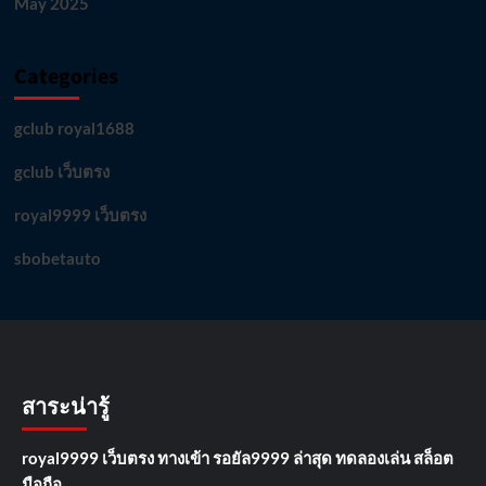
May 2025
Categories
gclub royal1688
gclub เว็บตรง
royal9999 เว็บตรง
sbobetauto
สาระน่ารู้
royal9999 เว็บตรง ทางเข้า รอยัล9999 ล่าสุด ทดลองเล่น สล็อต
มือถือ