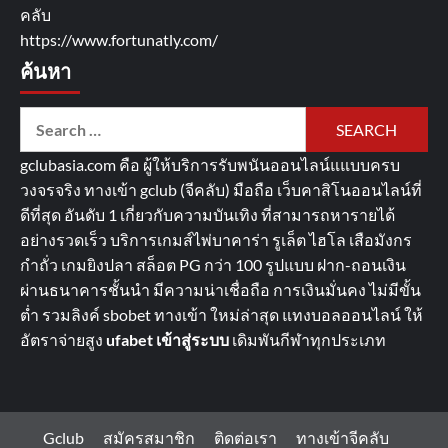
คลับ
https://www.fortunatly.com/
ค้นหา
Search
for:
gclubasia.com คือ ผู้ให้บริการรับพนันออนไลน์แแบบครบ
วงจรจริง ทางเข้า gclub (จีคลับ) มือถือ เว็บคาสิโนออนไลน์ที่
ดีที่สุด อันดับ 1 เกี่ยวกับความบันเทิง ที่สามารถหารายได้
อย่างรวดเร็ว บริการเกมส์ไพ่บาคาร่า รูเล็ต ไฮโล เสือมังกร
กำถั่ว เกมยิงปลา สล็อต PG กว่า 100 รูปแบบ ฝาก-ถอนเงิน
ผ่านธนาคารชั้นนำ มีความน่าเชื่อถือ การเงินมั่นคง ไม่มีขั้น
ต่ำ รวมลิงค์
sbobet ทางเข้า
ใหม่ล่าสุด แทงบอลออนไลน์ ให้
อัตราจ่ายสูง
ufabet เข้าสู่ระบบ
เดิมพันกีฬาทุกประเภท
Gclub
สมัครสมาชิก
ติดต่อเรา
ทางเข้าจีคลับ