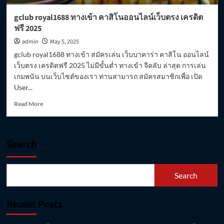
gclub royal1688 ทางเข้า คาสิโนออนไลน์เว็บตรง เครดิต
ฟรี 2025
admin
May 5, 2025
gclub royal1688 ทางเข้า สมัครเล่น เว็บบาคาร่า คาสิโน ออนไลน์
เว็บตรง เครดิตฟรี 2025 ไม่มีขั้นต่ำ ทางเข้า จีคลับ ล่าสุด การเล่น
เกมพนัน บนเว็บไซต์ของเรา ท่านสามารถ สมัครสมาชิกเพื่อ เปิด
User...
Read
Read More
more
about
gclub
royal1688
Search
ทาง
เข้า
คา
Search
สิ
โน
ออนไลน์
Recent Posts
เว็บ
ตรง