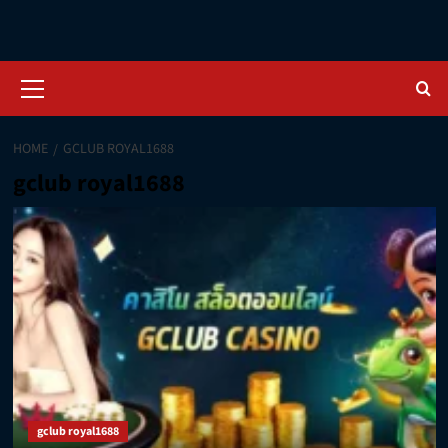
Skip
to
content
Primary
Menu
HOME
GCLUB ROYAL1688
gclub royal1688
gclub royal1688