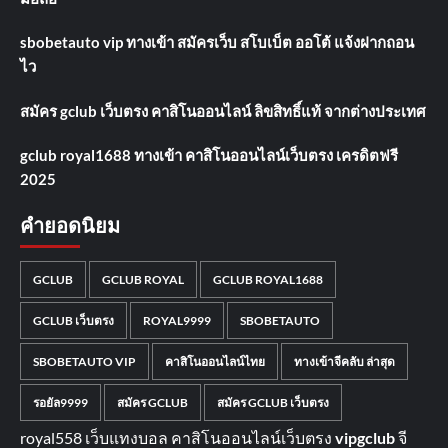
sbobetauto vip ทางเข้า สมัครเว็บ สโบเบ็ต ออโต้ แจ้งฝากถอน
ไว
สมัคร gclub เว็บตรง คาสิโนออนไลน์ ลิขสิทธิ์แท้ จากต่างประเทศ
gclub royal1688 ทางเข้า คาสิโนออนไลน์เว็บตรง เครดิตฟรี
2025
คำยอดนิยม
GCLUB
GCLUB ROYAL
GCLUB ROYAL1688
GCLUB เว็บตรง
ROYAL9999
SBOBETAUTO
SBOBETAUTO VIP
คาสิโนออนไลน์ไทย
ทางเข้าจีคลับ ล่าสุด
รอยัล9999
สมัคร GCLUB
สมัคร GCLUB เว็บตรง
royal558
เว็บแทงบอล
คาสิโนออนไลน์เว็บตรง
vipgclub
จี